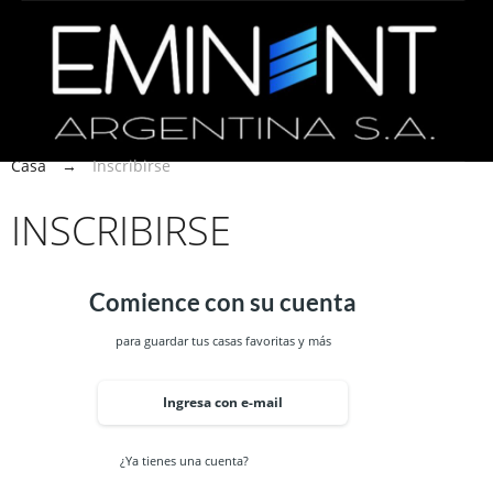
Casa
→
Inscribirse
INSCRIBIRSE
Comience con su cuenta
para guardar tus casas favoritas y más
Ingresa con e-mail
¿Ya tienes una cuenta?
Iniciar sesión